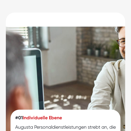
#01
Individuelle Ebene
#02
Unternehmensebene
Augusta Personaldienstleistungen strebt an, die