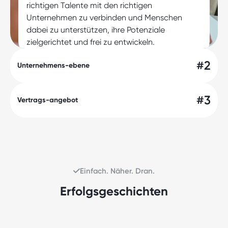
richtigen Talente mit den richtigen
Nachdem unser Recruiting-Team deine
Unternehmen zu verbinden und Menschen
Bewerbung überprüft hat, erhältst du
dabei zu unterstützen, ihre Potenziale
eine Rückmeldung. Bei positivem
#03
Vertragsangebot und
zielgerichtet und frei zu entwickeln.
Feedback laden wir dich zu einem
Unterzeichnung
persönlichen Vorstellungsgespräch ein,
#2
Das Versprechen der Augusta
Unternehmens-ebene
bei dem wir mehr über deine
Personaldienstleistungen ist
Qualifikationen, Erfahrungen und
Wirksamkeit für alle Beteiligten. Durch
beruflichen Ziele erfahren möchten.
#3
Vertrags-angebot
Erfahrung und die Kraft zu innovieren ist
Augusta ein Gestalter für die Zukunft
der Arbeitswelt.
Einfach. Näher. Dran.
Erfolgsgeschichten