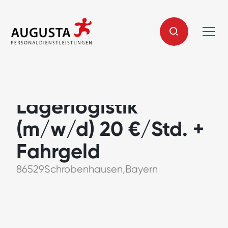
Fachkraft
Lagerlogistik
(m/w/d) 20 €/Std. +
Fahrgeld
86529
Schrobenhausen
,
Bayern