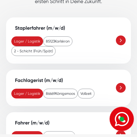
ersten Schritt in Deine Zukunft.
Staplerfahrer (m/w/d)
Lager / Logistik
85123
Karlskron
2 - Schicht (Früh/Spät)
Fachlagerist (m/w/d)
Lager / Logistik
86669
Königsmoos
Vollzeit
Fahrer (m/w/d)
Lager / Logistik
85283
Wolnzach