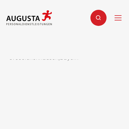
Helfer (m/w/d)
89335
Ichenhausen
,
Bayern