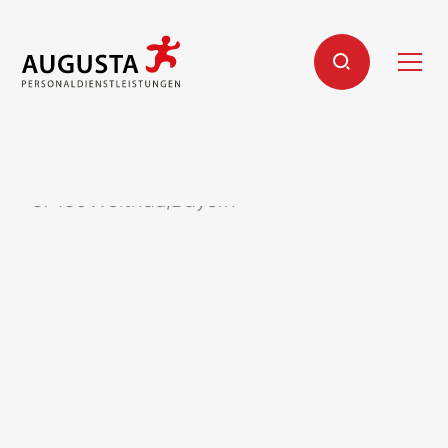
Koch (m/w/d)
87480
Weitnau
,
Bayern