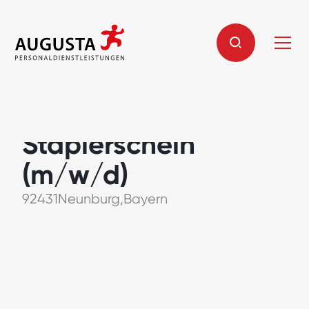
Lagermitarbeiter mit
Staplerschein
(m/w/d)
92431
Neunburg
,
Bayern