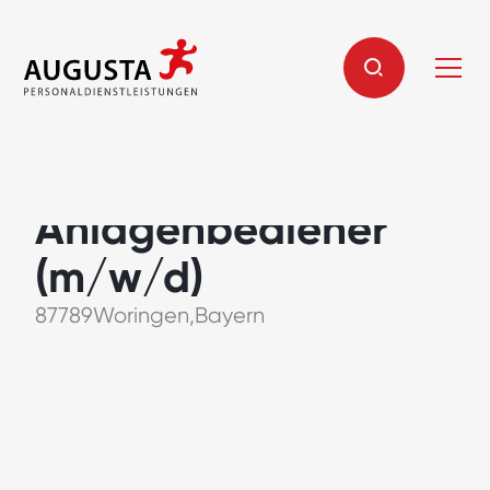
Maschinen- und
Anlagenbediener
(m/w/d)
87789
Woringen
,
Bayern