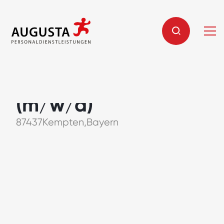
Produktionsmitarbeite
(m/w/d)
87437
Kempten
,
Bayern