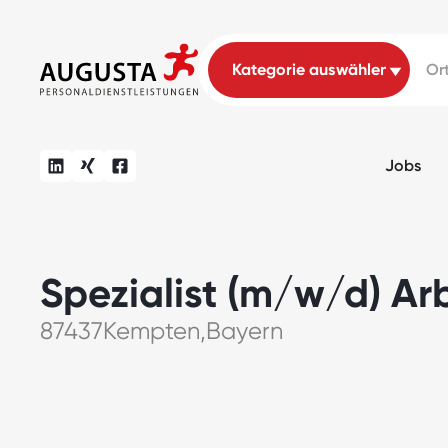
Jobs
Spezialist (m/w/d) Ar
87437
Kempten
,
Bayern