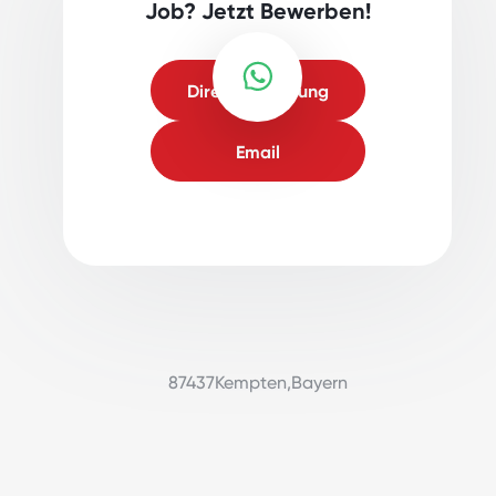
Job? Jetzt Bewerben!
Direktbewerbung
Email
87437
Kempten
,
Bayern