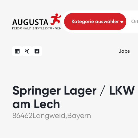
Jobs
Springer Lager / LKW
am Lech
86462
Langweid
,
Bayern