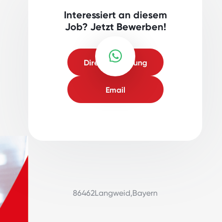
Interessiert an diesem
Job? Jetzt Bewerben!
Direktbewerbung
Email
86462
Langweid
,
Bayern