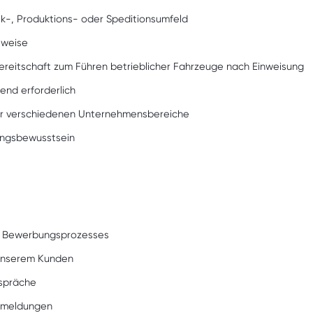
ik-, Produktions- oder Speditionsumfeld
sweise
 Bereitschaft zum Führen betrieblicher Fahrzeuge nach Einweisung
end erforderlich
 der verschiedenen Unternehmensbereiche
tungsbewusstsein
n Bewerbungsprozesses
i unserem Kunden
espräche
ckmeldungen