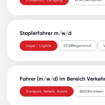
Produktion / Fertigung
89547
Gerstetten
Staplerfahrer m/w/d
Lager / Logistik
93128
Regenstauf
V
Fahrer (m/w/d) im Bereich Verkeh
Transport, Verkehr, Aviatik
85551
Kirchheim