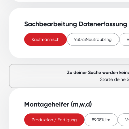
Sachbearbeitung Datenerfassung
Kaufmännisch
93073
Neutraubling
V
Zu deiner Suche wurden kein
Starte deine 
Montagehelfer (m,w,d)
Produktion / Fertigung
89081
Ulm
Vo