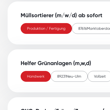
Müllsortierer (m/w/d) ab sofort
Produktion / Fertigung
87616
Marktoberdo
Helfer Grünanlagen (m,w,d)
Handwerk
89231
Neu-Ulm
Vollzeit