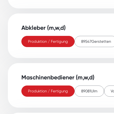
Abkleber (m,w,d)
Produktion / Fertigung
89547
Gerstetten
Maschinenbediener (m,w,d)
Produktion / Fertigung
89081
Ulm
Vo