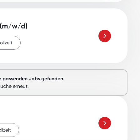
 (m/w/d)
ollzeit
e passenden Jobs gefunden.
Suche erneut.
llzeit