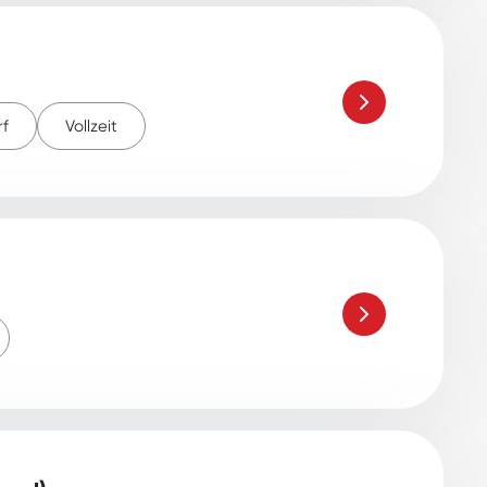
rf
Vollzeit