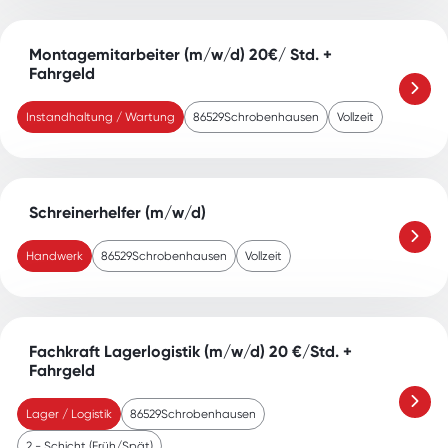
Montagemitarbeiter (m/w/d) 20€/ Std. +
Fahrgeld
Instandhaltung / Wartung
86529
Schrobenhausen
Vollzeit
Schreinerhelfer (m/w/d)
Handwerk
86529
Schrobenhausen
Vollzeit
Fachkraft Lagerlogistik (m/w/d) 20 €/Std. +
Fahrgeld
Lager / Logistik
86529
Schrobenhausen
2 - Schicht (Früh/Spät)