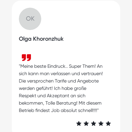
Chance hast, Deine Karriere
voranzutreiben.
OK
Olga Khoronzhuk
"
"Meine beste Eindruck.. Super Them! An
s
sich kann man verlassen und vertrauen!
m
Die versprochen Tarife und Angebote
A
werden geführt! Ich habe große
Respekt und Akzeptant an sich
bekommen, Tolle Beratung! Mit diesem
Betrieb findest Job absolut schnell!!!!"