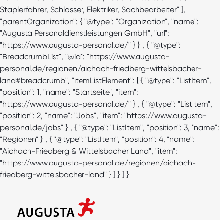
Staplerfahrer, Schlosser, Elektriker, Sachbearbeiter" ],
"parentOrganization": { "@type": "Organization", "name":
"Augusta Personaldienstleistungen GmbH", "url":
"https://www.augusta-personal.de/" } } , { "@type":
"BreadcrumbList", "@id": "https://www.augusta-
personal.de/regionen/aichach-friedberg-wittelsbacher-
land#breadcrumb", "itemListElement": [ { "@type": "ListItem",
"position": 1, "name": "Startseite", "item":
"https://www.augusta-personal.de/" } , { "@type": "ListItem",
"position": 2, "name": "Jobs", "item": "https://www.augusta-
personal.de/jobs" } , { "@type": "ListItem", "position": 3, "name":
"Regionen" } , { "@type": "ListItem", "position": 4, "name":
"Aichach-Friedberg & Wittelsbacher Land", "item":
"https://www.augusta-personal.de/regionen/aichach-
friedberg-wittelsbacher-land" } ] } ] }