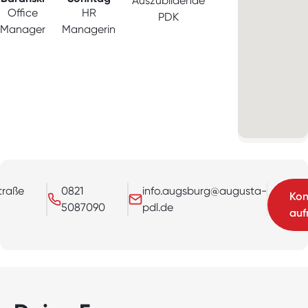
Auszubildende
Office
HR
PDK
Manager
Managerin
traße
0821
info.augsburg@augusta-
Kon
5087090
pdl.de
au