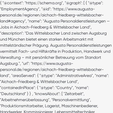
{ "@context": "https://schema.org", "@graph": [ { "@type":
"EmploymentAgency", "@id": "https://www.augusta-
personal.de/regionen/aichach-friedberg-wittelsbacher-
land#agency", "name": "Augusta Personaldienstleistungen —
Jobs in Aichach-Friedberg & Wittelsbacher Land",
"description": "Das Wittelsbacher Land zwischen Augsburg
und München bietet einen starken Arbeitsmarkt mit
mittelständischer Prägung. Augusta Personaldienstleistungen
vermittelt Fach- und Hilfskräfte in Produktion, Handwerk und
Verwaltung – mit persönlicher Betreuung vom Standort
Augsburg.", "url": "https://www.augusta-
personal.de/regionen/aichach-friedberg-wittelsbacher-
land", "areaServed": { "@type": "AdministrativeArea", "name":
"Aichach-Friedberg & Wittelsbacher Land",
"containedInPlace": { "@type": "Country", "name":
"Deutschland" } } , "knowsAbout": [ "Zeitarbeit",
"Arbeitnehmerüberlassung", "Personalvermittlung",
"Produktionsmitarbeiter, Lagerist, Maschinenbediener,
Handwerker, Kommissionierer, Lebensmitteltechniker,