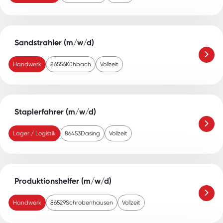
Sandstrahler (m/w/d)
Handwerk
86556
Kühbach
Vollzeit
Staplerfahrer (m/w/d)
Lager / Logistik
86453
Dasing
Vollzeit
Produktionshelfer (m/w/d)
Handwerk
86529
Schrobenhausen
Vollzeit