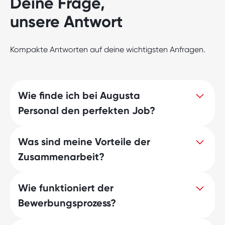
Deine Frage,
unsere Antwort
Kompakte Antworten auf deine wichtigsten Anfragen.
Wie finde ich bei Augusta
Personal den perfekten Job?
Was sind meine Vorteile der
Entdecke jetzt Deinen Traumjob mit
Zusammenarbeit?
Augusta Personal! Wir geben Dir Zugang
zu attraktiven Stellenangeboten und
unterstützen Dich intensiv bei Deiner
Wie funktioniert der
Augusta Personal ist nicht nur eine
Jobsuche. Unsere erfahrenen
Bewerbungsprozess?
Zeitarbeitsfirma, sondern Dein Partner auf
Personalvermittler helfen Dir, Deine
dem Weg zu Deinem Traumjob. Neben
Bewerbung zu optimieren und bieten