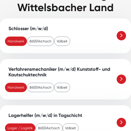
Wittelsbacher Land
Schlosser (m/w/d)
Handwerk
86551
Aichach
Vollzeit
Verfahrensmechaniker (m/w/d) Kunststoff- und
Kautschuktechnik
Handwerk
86551
Aichach
Vollzeit
Lagerhelfer (m/w/d) in Tagschicht
Lager / Logistik
86551
Aichach
Vollzeit