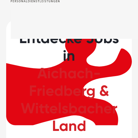
Entdecke Jobs
in
Aichach-
Friedberg &
Wittelsbacher
Land