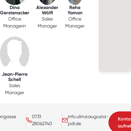
Dina
Alexander
Reha
Gerstenacker
Wölfl
Yaman
Office
Sales
Office
Managerin
Manager
Manager
Jean-Pierre
Schell
Sales
Manager
ngasse
0731
info.ulm@augusta-
Konta
28062740
pdl.de
aufn