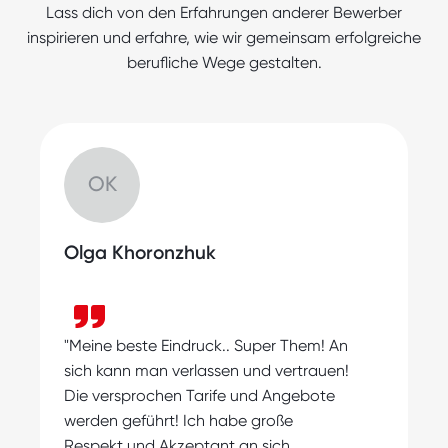
technischen Berufen an. Vollzeitjobs und
Lass dich von den Erfahrungen anderer Bewerber
Teilzeitjobs, die zu Deinen Präferenzen
inspirieren und erfahre, wie wir gemeinsam erfolgreiche
passen, warten auf Dich. Unsere Jobbörse
berufliche Wege gestalten.
wird ständig aktualisiert, damit Du immer
die neuesten Angebote findest und die
Chance hast, Deine Karriere
voranzutreiben.
OK
Olga Khoronzhuk
"
"Meine beste Eindruck.. Super Them! An
s
sich kann man verlassen und vertrauen!
m
Die versprochen Tarife und Angebote
A
werden geführt! Ich habe große
Respekt und Akzeptant an sich