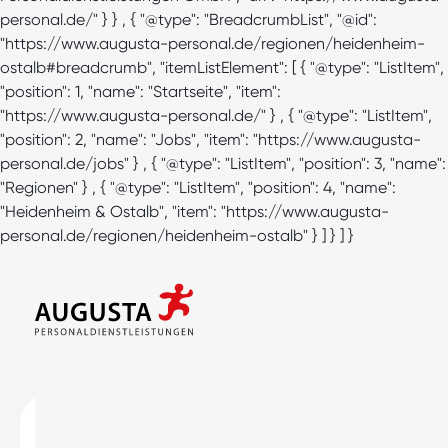
personal.de/" } } , { "@type": "BreadcrumbList", "@id":
"https://www.augusta-personal.de/regionen/heidenheim-
ostalb#breadcrumb", "itemListElement": [ { "@type": "ListItem",
"position": 1, "name": "Startseite", "item":
"https://www.augusta-personal.de/" } , { "@type": "ListItem",
"position": 2, "name": "Jobs", "item": "https://www.augusta-
personal.de/jobs" } , { "@type": "ListItem", "position": 3, "name":
"Regionen" } , { "@type": "ListItem", "position": 4, "name":
"Heidenheim & Ostalb", "item": "https://www.augusta-
personal.de/regionen/heidenheim-ostalb" } ] } ] }