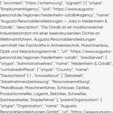
{ "@context": "https://schema.org", "@graph": [ { "@type":
"EmploymentAgency", "@id": "https://www.augusta-
personal.de/regionen/heidenheim-ostalb#agency", "name":
"Augusta Personaldienstleistungen — Jobs in Heidenheim &
Ostalb", "description": "Die Ostalb ist ein traditionsreicher
Industriestandort mit einer beeindruckenden Dichte an
Weltmarktführern. Augusta Personaldienstleistungen
vermittelt hier Fachkräfte in Antriebstechnik, Maschinenbau,
Optik und Verpackungstechnik.", "url": "https://www.augusta-
personal.de/regionen/heidenheim-ostalb", "areaServed": {
"@type": "AdministrativeArea", "name": "Heidenheim & Ostalb",
"containedInPlace": { "@type": "Country", "name":
"Deutschland" } } , "knowsAbout": [ "Zeitarbeit",
"Arbeitnehmerüberlassung", "Personalvermittlung",
"Metallbauer, Maschinenführer, Schlosser, Optiker,
Produktionshelfer, Lagerist, Elektriker, Schweißer,
Sachbearbeiter, Staplerfahrer" ], "parentOrganization": {
"@type": "Organization", "name": "Augusta
Personaldienstleistungen GmbH", "url": "https://www.augusta-