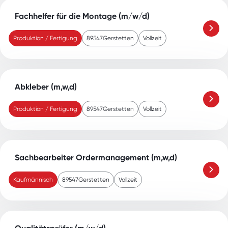
Fachhelfer für die Montage (m/w/d)
Produktion / Fertigung
89547
Gerstetten
Vollzeit
Abkleber (m,w,d)
Produktion / Fertigung
89547
Gerstetten
Vollzeit
Sachbearbeiter Ordermanagement (m,w,d)
Kaufmännisch
89547
Gerstetten
Vollzeit