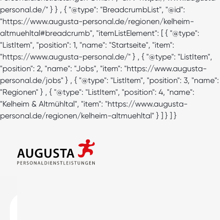
personal.de/" } } , { "@type": "BreadcrumbList", "@id":
"https://www.augusta-personal.de/regionen/kelheim-
altmuehltal#breadcrumb", "itemListElement": [ { "@type":
"ListItem", "position": 1, "name": "Startseite", "item":
"https://www.augusta-personal.de/" } , { "@type": "ListItem",
"position": 2, "name": "Jobs", "item": "https://www.augusta-
personal.de/jobs" } , { "@type": "ListItem", "position": 3, "name":
"Regionen" } , { "@type": "ListItem", "position": 4, "name":
"Kelheim & Altmühltal", "item": "https://www.augusta-
personal.de/regionen/kelheim-altmuehltal" } ] } ] }