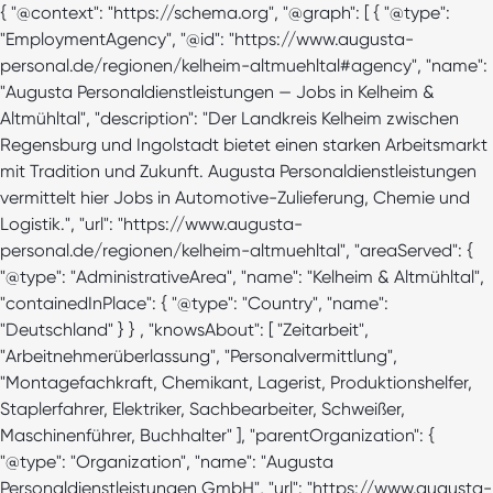
{ "@context": "https://schema.org", "@graph": [ { "@type":
"EmploymentAgency", "@id": "https://www.augusta-
personal.de/regionen/kelheim-altmuehltal#agency", "name":
"Augusta Personaldienstleistungen — Jobs in Kelheim &
Altmühltal", "description": "Der Landkreis Kelheim zwischen
Regensburg und Ingolstadt bietet einen starken Arbeitsmarkt
mit Tradition und Zukunft. Augusta Personaldienstleistungen
vermittelt hier Jobs in Automotive-Zulieferung, Chemie und
Logistik.", "url": "https://www.augusta-
personal.de/regionen/kelheim-altmuehltal", "areaServed": {
"@type": "AdministrativeArea", "name": "Kelheim & Altmühltal",
"containedInPlace": { "@type": "Country", "name":
"Deutschland" } } , "knowsAbout": [ "Zeitarbeit",
"Arbeitnehmerüberlassung", "Personalvermittlung",
"Montagefachkraft, Chemikant, Lagerist, Produktionshelfer,
Staplerfahrer, Elektriker, Sachbearbeiter, Schweißer,
Maschinenführer, Buchhalter" ], "parentOrganization": {
"@type": "Organization", "name": "Augusta
Personaldienstleistungen GmbH", "url": "https://www.augusta-