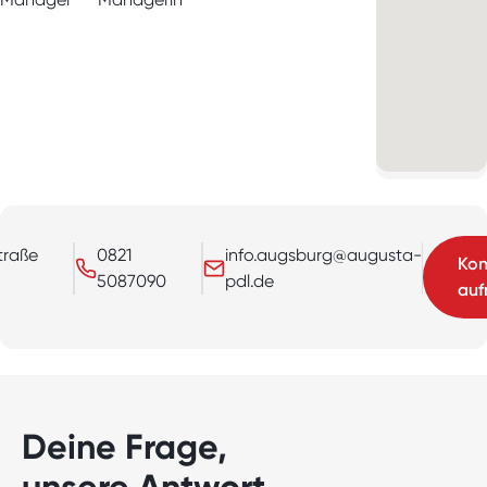
traße
0821
info.augsburg@augusta-
Kon
5087090
pdl.de
au
Deine Frage,
unsere Antwort