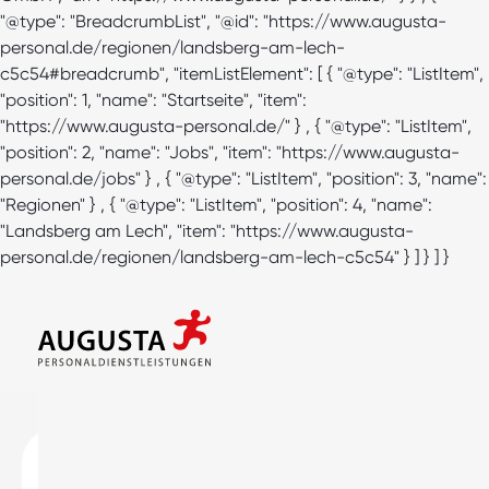
"@type": "BreadcrumbList", "@id": "https://www.augusta-
personal.de/regionen/landsberg-am-lech-
c5c54#breadcrumb", "itemListElement": [ { "@type": "ListItem",
"position": 1, "name": "Startseite", "item":
"https://www.augusta-personal.de/" } , { "@type": "ListItem",
"position": 2, "name": "Jobs", "item": "https://www.augusta-
personal.de/jobs" } , { "@type": "ListItem", "position": 3, "name":
"Regionen" } , { "@type": "ListItem", "position": 4, "name":
"Landsberg am Lech", "item": "https://www.augusta-
personal.de/regionen/landsberg-am-lech-c5c54" } ] } ] }