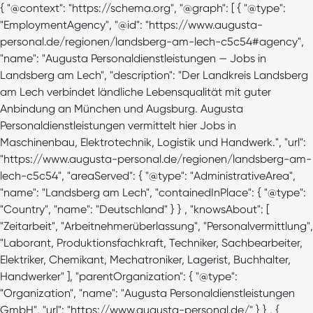
{ "@context": "https://schema.org", "@graph": [ { "@type":
"EmploymentAgency", "@id": "https://www.augusta-
personal.de/regionen/landsberg-am-lech-c5c54#agency",
"name": "Augusta Personaldienstleistungen — Jobs in
Landsberg am Lech", "description": "Der Landkreis Landsberg
am Lech verbindet ländliche Lebensqualität mit guter
Anbindung an München und Augsburg. Augusta
Personaldienstleistungen vermittelt hier Jobs in
Maschinenbau, Elektrotechnik, Logistik und Handwerk.", "url":
"https://www.augusta-personal.de/regionen/landsberg-am-
lech-c5c54", "areaServed": { "@type": "AdministrativeArea",
"name": "Landsberg am Lech", "containedInPlace": { "@type":
"Country", "name": "Deutschland" } } , "knowsAbout": [
"Zeitarbeit", "Arbeitnehmerüberlassung", "Personalvermittlung",
"Laborant, Produktionsfachkraft, Techniker, Sachbearbeiter,
Elektriker, Chemikant, Mechatroniker, Lagerist, Buchhalter,
Handwerker" ], "parentOrganization": { "@type":
"Organization", "name": "Augusta Personaldienstleistungen
GmbH", "url": "https://www.augusta-personal.de/" } } , {