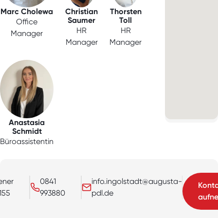
Marc Cholewa
Christian
Thorsten
Saumer
Toll
Office
HR
HR
Manager
Manager
Manager
Anastasia
Schmidt
Büroassistentin
ener
0841
info.ingolstadt@augusta-
Konta
155
993880
pdl.de
aufn