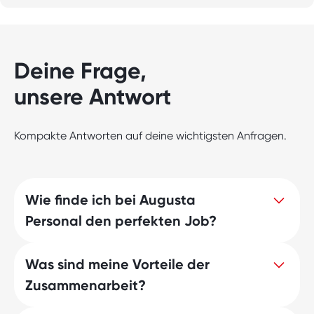
Deine Frage,
unsere Antwort
Kompakte Antworten auf deine wichtigsten Anfragen.
Wie finde ich bei Augusta
Personal den perfekten Job?
Was sind meine Vorteile der
Entdecke jetzt Deinen Traumjob mit
Zusammenarbeit?
Augusta Personal! Wir geben Dir Zugang
zu attraktiven Stellenangeboten und