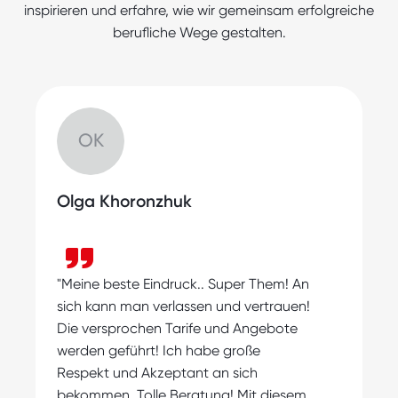
Teilzeitjobs, die zu Deinen Präferenzen
inspirieren und erfahre, wie wir gemeinsam erfolgreiche
passen, warten auf Dich. Unsere Jobbörse
berufliche Wege gestalten.
wird ständig aktualisiert, damit Du immer
die neuesten Angebote findest und die
Chance hast, Deine Karriere
voranzutreiben.
OK
Olga Khoronzhuk
"
"Meine beste Eindruck.. Super Them! An
s
sich kann man verlassen und vertrauen!
m
Die versprochen Tarife und Angebote
A
werden geführt! Ich habe große
Respekt und Akzeptant an sich
bekommen, Tolle Beratung! Mit diesem