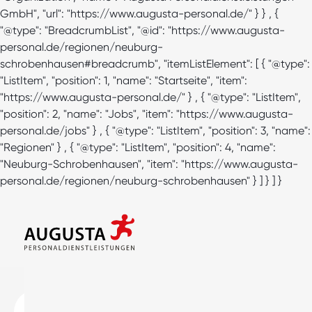
GmbH", "url": "https://www.augusta-personal.de/" } } , {
"@type": "BreadcrumbList", "@id": "https://www.augusta-
personal.de/regionen/neuburg-
schrobenhausen#breadcrumb", "itemListElement": [ { "@type":
"ListItem", "position": 1, "name": "Startseite", "item":
"https://www.augusta-personal.de/" } , { "@type": "ListItem",
"position": 2, "name": "Jobs", "item": "https://www.augusta-
personal.de/jobs" } , { "@type": "ListItem", "position": 3, "name":
"Regionen" } , { "@type": "ListItem", "position": 4, "name":
"Neuburg-Schrobenhausen", "item": "https://www.augusta-
personal.de/regionen/neuburg-schrobenhausen" } ] } ] }