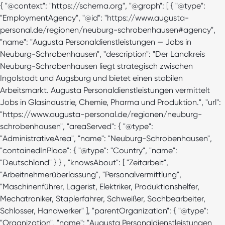
{ "@context": "https://schema.org", "@graph": [ { "@type":
"EmploymentAgency", "@id": "https://www.augusta-
personal.de/regionen/neuburg-schrobenhausen#agency",
"name": "Augusta Personaldienstleistungen — Jobs in
Neuburg-Schrobenhausen", "description": "Der Landkreis
Neuburg-Schrobenhausen liegt strategisch zwischen
Ingolstadt und Augsburg und bietet einen stabilen
Arbeitsmarkt. Augusta Personaldienstleistungen vermittelt
Jobs in Glasindustrie, Chemie, Pharma und Produktion.", "url":
"https://www.augusta-personal.de/regionen/neuburg-
schrobenhausen", "areaServed": { "@type":
"AdministrativeArea", "name": "Neuburg-Schrobenhausen",
"containedInPlace": { "@type": "Country", "name":
"Deutschland" } } , "knowsAbout": [ "Zeitarbeit",
"Arbeitnehmerüberlassung", "Personalvermittlung",
"Maschinenführer, Lagerist, Elektriker, Produktionshelfer,
Mechatroniker, Staplerfahrer, Schweißer, Sachbearbeiter,
Schlosser, Handwerker" ], "parentOrganization": { "@type":
"Organization", "name": "Augusta Personaldienstleistungen