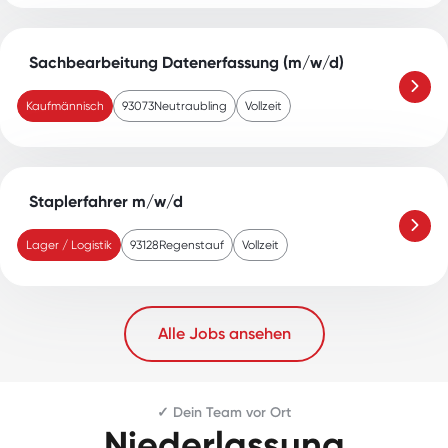
Sachbearbeitung Datenerfassung (m/w/d)
Kaufmännisch
93073
Neutraubling
Vollzeit
Staplerfahrer m/w/d
Lager / Logistik
93128
Regenstauf
Vollzeit
Alle Jobs ansehen
✓ Dein Team vor Ort
Niederlassung