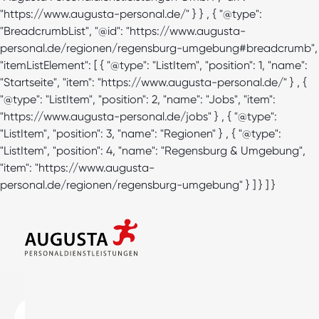
"https://www.augusta-personal.de/" } } , { "@type":
"BreadcrumbList", "@id": "https://www.augusta-
personal.de/regionen/regensburg-umgebung#breadcrumb",
"itemListElement": [ { "@type": "ListItem", "position": 1, "name":
"Startseite", "item": "https://www.augusta-personal.de/" } , {
"@type": "ListItem", "position": 2, "name": "Jobs", "item":
"https://www.augusta-personal.de/jobs" } , { "@type":
"ListItem", "position": 3, "name": "Regionen" } , { "@type":
"ListItem", "position": 4, "name": "Regensburg & Umgebung",
"item": "https://www.augusta-
personal.de/regionen/regensburg-umgebung" } ] } ] }