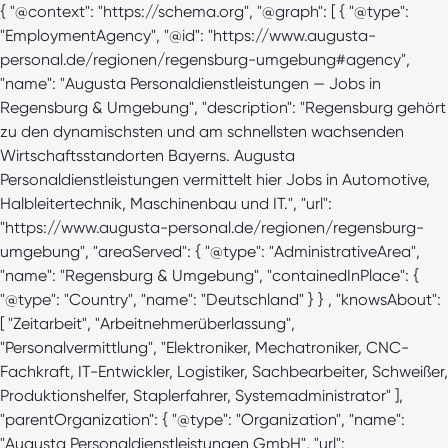
{ "@context": "https://schema.org", "@graph": [ { "@type":
"EmploymentAgency", "@id": "https://www.augusta-
personal.de/regionen/regensburg-umgebung#agency",
"name": "Augusta Personaldienstleistungen — Jobs in
Regensburg & Umgebung", "description": "Regensburg gehört
zu den dynamischsten und am schnellsten wachsenden
Wirtschaftsstandorten Bayerns. Augusta
Personaldienstleistungen vermittelt hier Jobs in Automotive,
Halbleitertechnik, Maschinenbau und IT.", "url":
"https://www.augusta-personal.de/regionen/regensburg-
umgebung", "areaServed": { "@type": "AdministrativeArea",
"name": "Regensburg & Umgebung", "containedInPlace": {
"@type": "Country", "name": "Deutschland" } } , "knowsAbout":
[ "Zeitarbeit", "Arbeitnehmerüberlassung",
"Personalvermittlung", "Elektroniker, Mechatroniker, CNC-
Fachkraft, IT-Entwickler, Logistiker, Sachbearbeiter, Schweißer,
Produktionshelfer, Staplerfahrer, Systemadministrator" ],
"parentOrganization": { "@type": "Organization", "name":
"Augusta Personaldienstleistungen GmbH", "url":