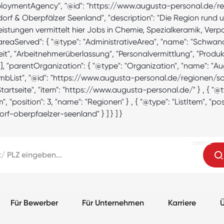
 "EmploymentAgency", "@id": "https://www.augusta-personal.d
orf & Oberpfälzer Seenland", "description": "Die Region rund
istungen vermittelt hier Jobs in Chemie, Spezialkeramik, Verp
aServed": { "@type": "AdministrativeArea", "name": "Schwando
beit", "Arbeitnehmerüberlassung", "Personalvermittlung", "Produ
" ], "parentOrganization": { "@type": "Organization", "name": "
crumbList", "@id": "https://www.augusta-personal.de/regione
"Startseite", "item": "https://www.augusta-personal.de/" } , { "@ty
, "position": 3, "name": "Regionen" } , { "@type": "ListItem", "
-oberpfaelzer-seenland" } ] } ] }
Für Bewerber
Für Unternehmen
Karriere
Ü