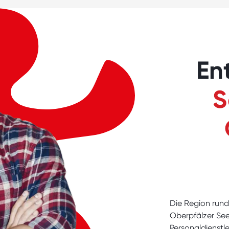
En
S
Die Region rund
Oberpfälzer See
Personaldienstle