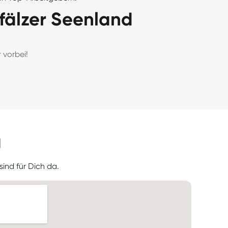
fälzer Seenland
 vorbei!
g
ind für Dich da.