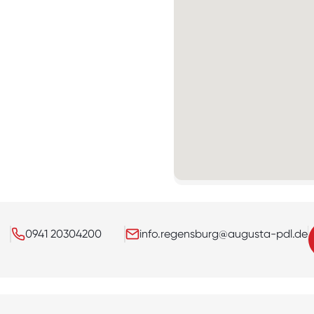
0941 20304200
info.regensburg@augusta-pdl.de