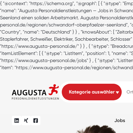
{ "@context": "https://schema.org", "@graph": [ { "@type":
"name": "Augusta Personaldienstleistungen — Jobs in Schwand
Seenland einen soliden Arbeitsmarkt. Augusta Personaldienstle
personal.de/regionen/schwandorf-oberpfaelzer-seenland", "are
"Country", "name": "Deutschland" } } , "knowsAbout": [ "Zeitar
Staplerfahrer, Schweißer, Elektriker, Sachbearbeiter, Schlosser
"https://www.augusta-personal.de/" } } , { "@type": "Bread
"itemListElement": [ { "@type": "ListItem", "position": 1, "name": 
"https://www.augusta-personal.de/jobs" } , { "@type": "ListItem"
"item": "https://www.augusta-personal.de/regionen/schwandorf
Jobs