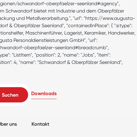
e/regionen/schwandorf-oberpfaelzer-seenland#agency",
 um Schwandorf bietet mit Industrie und dem Oberpfälzer
ackung und Metallverarbeitung.", "url": "https://www.augusta-
rf & Oberpfälzer Seenland", "containedInPlace": { "@type":
ktionshelfer, Maschinenführer, Lagerist, Keramiker, Handwerker,
Augusta Personaldienstleistungen GmbH", "url":
n/schwandorf-oberpfaelzer-seenland#breadcrumb",
pe": "ListItem", "position": 2, "name": "Jobs", "item":
position": 4, "name": "Schwandorf & Oberpfälzer Seenland",
Downloads
ber uns
Kontakt