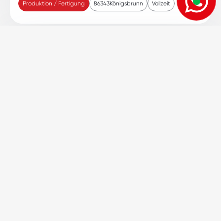
Produktion / Fertigung
86343
Königsbrunn
Vollzeit
Schlosser (m/w/d) im Stahlwerk
Produktion / Fertigung
86405
Meitingen
Vollconti
Mitarbeiter im Stahlwerk (m/w/d) 19€
Stundenlohn
Produktion / Fertigung
86405
Meitingen
Vollconti
Mitarbeiter (m/w/d) Kabelkonfektionierung
Produktion / Fertigung
86150
Augsburg
Vollzeit