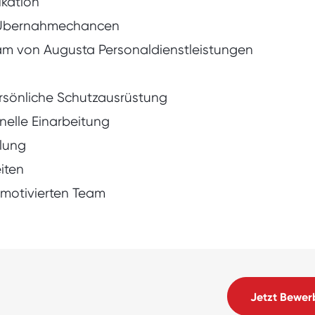
ikation
en Übernahmechancen
am von Augusta Personaldienstleistungen
rsönliche Schutzausrüstung
nelle Einarbeitung
hlung
iten
motivierten Team
Jetzt Bewer