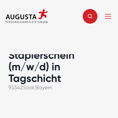
Lagerist mit
Staplerschein
(m/w/d) in
Tagschicht
93342
Saal
,
Bayern