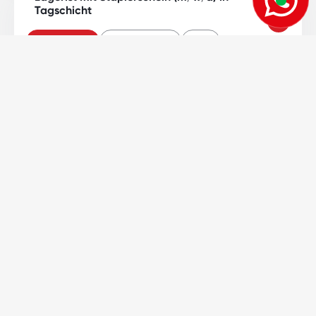
Tagschicht
Lager / Logistik
93051
Regensburg
Vollzeit
Staplerfahrer m/w/d
Lager / Logistik
92331
Parsberg
2 - Schicht (Früh/Spät)
Helfer Lager und Logistik m/w/d
Lager / Logistik
92331
Parsberg
2 - Schicht (Früh/Spät)