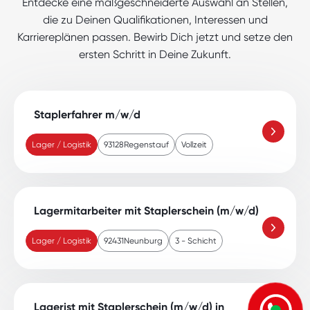
Entdecke eine maßgeschneiderte Auswahl an Stellen,
die zu Deinen Qualifikationen, Interessen und
Karriereplänen passen. Bewirb Dich jetzt und setze den
ersten Schritt in Deine Zukunft.
Staplerfahrer m/w/d
Lager / Logistik
93128
Regenstauf
Vollzeit
Lagermitarbeiter mit Staplerschein (m/w/d)
Lager / Logistik
92431
Neunburg
3 - Schicht
Lagerist mit Staplerschein (m/w/d) in