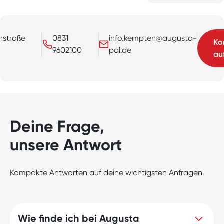
nstraße
0831
info.kempten@augusta-
Ko
9602100
pdl.de
au
Deine Frage,
unsere Antwort
Kompakte Antworten auf deine wichtigsten Anfragen.
Wie finde ich bei Augusta