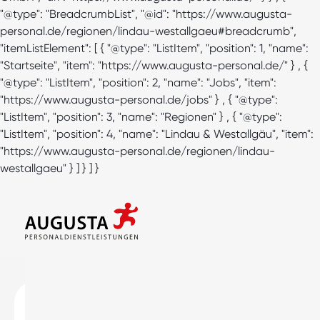
"@type": "BreadcrumbList", "@id": "https://www.augusta-
personal.de/regionen/lindau-westallgaeu#breadcrumb",
"itemListElement": [ { "@type": "ListItem", "position": 1, "name":
"Startseite", "item": "https://www.augusta-personal.de/" } , {
"@type": "ListItem", "position": 2, "name": "Jobs", "item":
"https://www.augusta-personal.de/jobs" } , { "@type":
"ListItem", "position": 3, "name": "Regionen" } , { "@type":
"ListItem", "position": 4, "name": "Lindau & Westallgäu", "item":
"https://www.augusta-personal.de/regionen/lindau-
westallgaeu" } ] } ] }