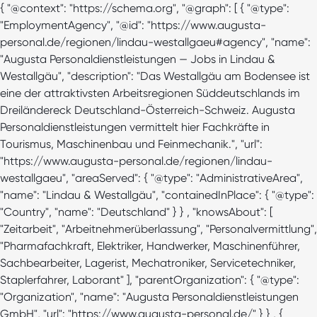
{ "@context": "https://schema.org", "@graph": [ { "@type":
"EmploymentAgency", "@id": "https://www.augusta-
personal.de/regionen/lindau-westallgaeu#agency", "name":
"Augusta Personaldienstleistungen — Jobs in Lindau &
Westallgäu", "description": "Das Westallgäu am Bodensee ist
eine der attraktivsten Arbeitsregionen Süddeutschlands im
Dreiländereck Deutschland-Österreich-Schweiz. Augusta
Personaldienstleistungen vermittelt hier Fachkräfte in
Tourismus, Maschinenbau und Feinmechanik.", "url":
"https://www.augusta-personal.de/regionen/lindau-
westallgaeu", "areaServed": { "@type": "AdministrativeArea",
"name": "Lindau & Westallgäu", "containedInPlace": { "@type":
"Country", "name": "Deutschland" } } , "knowsAbout": [
"Zeitarbeit", "Arbeitnehmerüberlassung", "Personalvermittlung",
"Pharmafachkraft, Elektriker, Handwerker, Maschinenführer,
Sachbearbeiter, Lagerist, Mechatroniker, Servicetechniker,
Staplerfahrer, Laborant" ], "parentOrganization": { "@type":
"Organization", "name": "Augusta Personaldienstleistungen
GmbH", "url": "https://www.augusta-personal.de/" } } , {